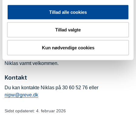
erhvervsliv og bidrage til, at Greve fortsat er en attraktiv
kommune at drive virksomhed i.
Tillad alle cookies
Privat bor Niklas i Rødovre med sin kæreste og deres lille
datter. Han er et udpræget familiemenneske og finder
Tillad valgte
energi i naturen, hvor han blandt andet dyrker sin interesse
for lystfiskeri.
Kun nødvendige cookies
ErhvervsCentret Greve ser frem til samarbejdet og byder
Niklas varmt velkommen.
Kontakt
Du kan kontakte Niklas på 30 60 52 76 eller
nipw@greve.dk
Sidst opdateret: 4. februar 2026