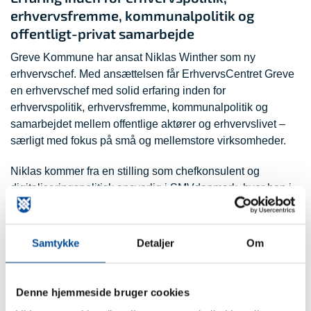
erhvervsfremme, kommunalpolitik og
offentligt-privat samarbejde
Greve Kommune har ansat Niklas Winther som ny
erhvervschef. Med ansættelsen får ErhvervsCentret Greve
en erhvervschef med solid erfaring inden for
erhvervspolitik, erhvervsfremme, kommunalpolitik og
samarbejdet mellem offentlige aktører og erhvervslivet –
særligt med fokus på små og mellemstore virksomheder.
Niklas kommer fra en stilling som chefkonsulent og
digitaliseringspolitisk ansvarlig i SMVdanmark, hvor han i
en årrække har arbejdet med at styrke rammevilkårene for
SMV’er på både kommunalt og nationalt niveau. Her har
han haft tæt samarbejde med kommuner,
Samtykke
Detaljer
Om
erhvervsforeninger, virksomheder og politiske
beslutningstagere og har bidraget til at omsætte strategiske
og politiske ambitioner til konkrete initiativer for
Denne hjemmeside bruger cookies
erhvervslivet.