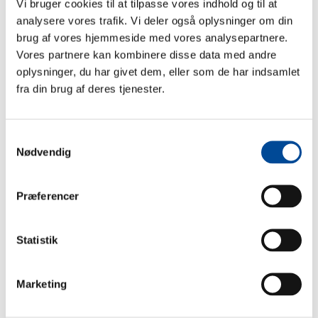
Vi bruger cookies til at tilpasse vores indhold og til at
analysere vores trafik. Vi deler også oplysninger om din
Med et indgående kendskab til virksomhedernes hverdag
brug af vores hjemmeside med vores analysepartnere.
og udfordringer – herunder digitalisering, vækstbetingelser
Vores partnere kan kombinere disse data med andre
og behovet for stærke partnerskaber – kommer Niklas til
oplysninger, du har givet dem, eller som de har indsamlet
Greve med en klar ambition om at styrke dialogen og
fra din brug af deres tjenester.
samarbejdet mellem kommune og erhvervsliv.
Tæt samarbejde mellem kommunen og
Samtykkevalg
virksomhederne
Nødvendig
“
Et tæt og tillidsfuldt samarbejde mellem kommune og
virksomheder er afgørende for lokal vækst og udvikling. Mit
Præferencer
fokus bliver at sikre, at Greves erhvervspolitik og strategier
kan mærkes i praksis hos virksomhederne
,” siger Niklas
Winther.
Statistik
Som erhvervschef i ErhvervsCentret Greve skal Niklas
Marketing
blandt andet arbejde med at videreudvikle kommunens
erhvervsservice, styrke samarbejdet med det lokale